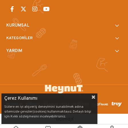
KURUMSAL
KATEGORİLER
YARDIM
© heynut.com.tr - Tüm hakları saklıdır.
Çerez Kullanımı
Sizlere en iyi alışveriş deneyimini sunabilmek adına
sitemizde çerezler(cookies) kullanmaktayız. Detaylı bilgi
için Kvkk sözleşmesini inceleyebilirsiniz.