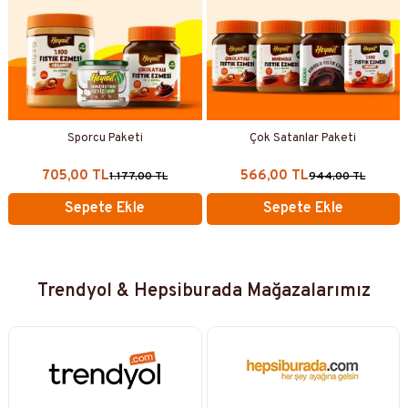
Sporcu Paketi
Çok Satanlar Paketi
705,00 TL
566,00 TL
1.177,00 TL
944,00 TL
Sepete Ekle
Sepete Ekle
Trendyol & Hepsiburada Mağazalarımız