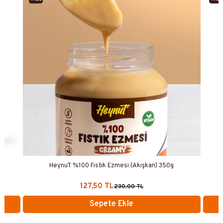
ÜRETIM
ÜRET
HeynuT %100 Fıstık Ezmesi (Akışkan) 350g
127,50 TL
230,00 TL
Sepete Ekle