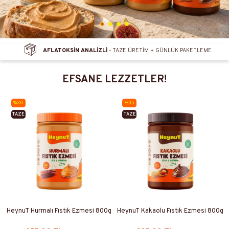
HIZLI KARGO
- 700 TL ÜZERİ KARGO BEDAVA
EFSANE LEZZETLER!
%30
%35
TAZE
TAZE
ÜRETİM
ÜRETİM
HeynuT Hurmalı Fıstık Ezmesi 800g
HeynuT Kakaolu Fıstık Ezmesi 800g