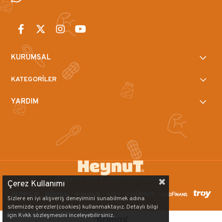
KURUMSAL
KATEGORİLER
YARDIM
© heynut.com.tr - Tüm hakları saklıdır.
Çerez Kullanımı
Sizlere en iyi alışveriş deneyimini sunabilmek adına
sitemizde çerezler(cookies) kullanmaktayız. Detaylı bilgi
için Kvkk sözleşmesini inceleyebilirsiniz.