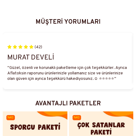
MÜŞTERİ YORUMLARI
(42)
AHMET BORA ÇALIK
“Şeker ilavesiz olmasına rağmen fıstığın kendi tadı o kadar baskın
ve güzel ki, kaşık kaşık yediriyor.”
AVANTAJLI PAKETLER
%40
%40