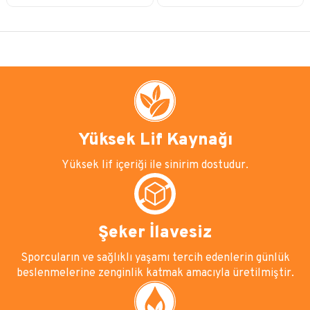
Yüksek Lif Kaynağı
Yüksek lif içeriği ile sinirim dostudur.
Şeker İlavesiz
Sporcuların ve sağlıklı yaşamı tercih edenlerin günlük
beslenmelerine zenginlik katmak amacıyla üretilmiştir.